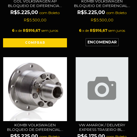
GOL VOLKSWAGEN AP
KOMBI VOLKSWAGEN
BLOQUEIO DE DIFERENCIA...
BLOQUEIO DE DIFERENCIAL...
R$5.225,00
R$5.225,00
com
Boleto
com
Boleto
R$5.500,00
R$5.500,00
6
x de
R$916,67
sem juros
6
x de
R$916,67
sem juros
KOMBI VOLKSWAGEN
VW AMAROK / DELIVERY
BLOQUEIO DE DIFERENCIAL...
EXPRESS TRASEIRO BL...
R$5.225,00
R$6.175,00
com
Boleto
com
Boleto