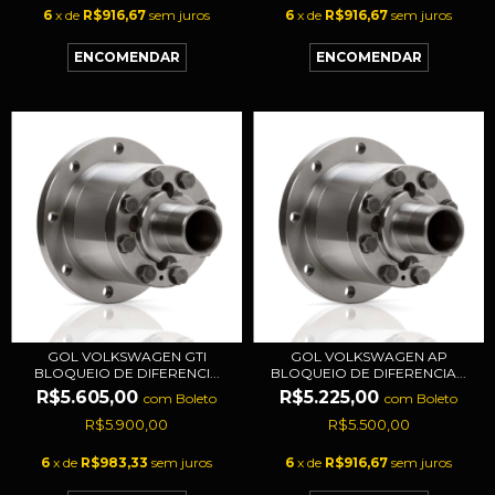
6
x de
R$916,67
sem juros
6
x de
R$916,67
sem juros
GOL VOLKSWAGEN GTI
GOL VOLKSWAGEN AP
BLOQUEIO DE DIFERENCI...
BLOQUEIO DE DIFERENCIA...
R$5.605,00
R$5.225,00
com
Boleto
com
Boleto
R$5.900,00
R$5.500,00
6
x de
R$983,33
sem juros
6
x de
R$916,67
sem juros