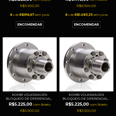
R$5.500,00
R$6.500,00
6
x de
R$916,67
sem juros
6
x de
R$1.083,33
sem juros
KOMBI VOLKSWAGEN
KOMBI VOLKSWAGEN
BLOQUEIO DE DIFERENCIAL...
BLOQUEIO DE DIFERENCIAL...
R$5.225,00
R$5.225,00
com
Boleto
com
Boleto
R$5.500,00
R$5.500,00