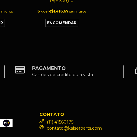
R$8.500,00
m juros
6
x de
R$1.416,67
sem juros
PAGAMENTO
Cartões de crédito ou à vista
CONTATO
(11) 41560175
contato@kaiserparts.com