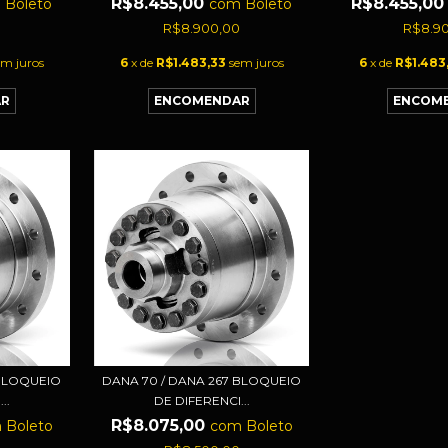
R$8.455,00
R$8.455,0
m
Boleto
com
Boleto
0
R$8.900,00
R$8.9
em juros
6
x de
R$1.483,33
sem juros
6
x de
R$1.483
 BLOQUEIO
DANA 70 / DANA 267 BLOQUEIO
..
DE DIFERENCI...
R$8.075,00
m
Boleto
com
Boleto