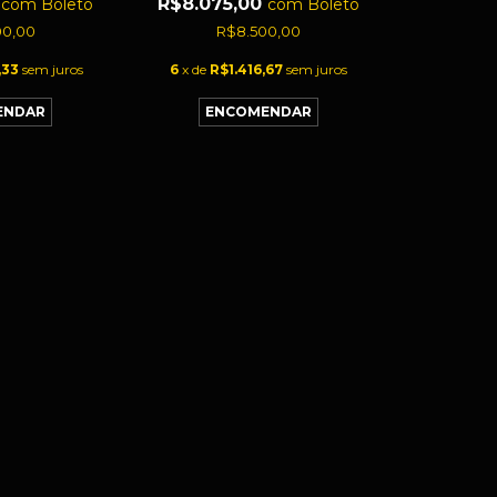
0
R$8.075,00
com
Boleto
com
Boleto
00,00
R$8.500,00
,33
sem juros
6
x de
R$1.416,67
sem juros