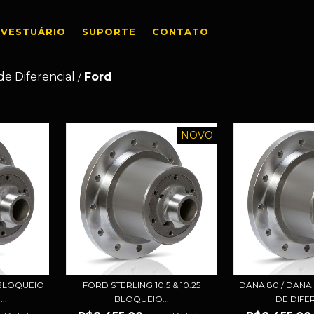
VESTUÁRIO
SUPORTE
CONTATO
de Diferencial
Ford
/
NOVO
 BLOQUEIO
FORD STERLING 10.5 & 10.25
DANA 80 / DANA
..
BLOQUEIO...
DE DIFER