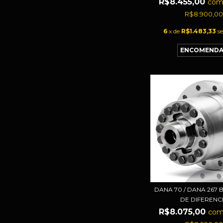
R$8.455,00
co
R$8.900,0
6
x de
R$1.483,33
s
DANA 70 / DANA 267
DE DIFERENCI.
R$8.075,00
co